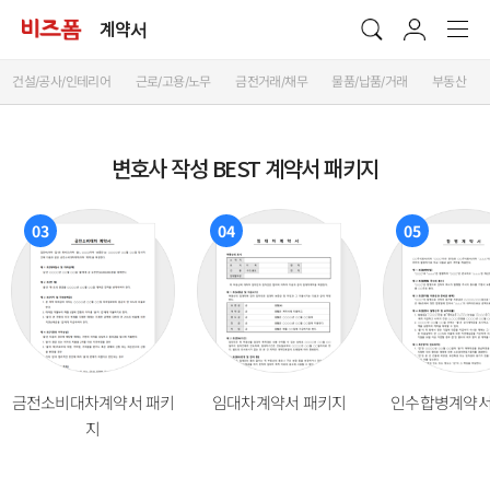
계약서
건설/공사/인테리어
근로/고용/노무
금전거래/채무
물품/납품/거래
부동산
변호사 작성 BEST 계약서 패키지
03
04
05
금전소비대차계약서 패키
임대차계약서 패키지
인수합병계약서
지