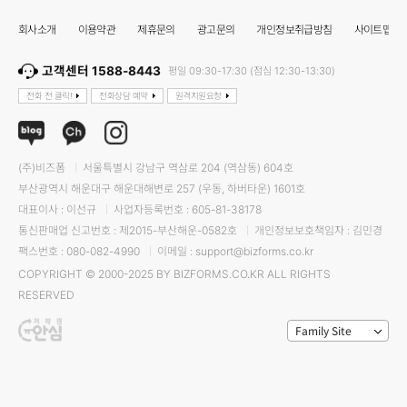
회사소개
이용약관
제휴문의
광고문의
개인정보취급방침
사이트맵
고객센터 1588-8443
평일 09:30-17:30 (점심 12:30-13:30)
전화 전 클릭!
전화상담 예약
원격지원요청
(주)비즈폼
서울특별시 강남구 역삼로 204 (역삼동) 604호
부산광역시 해운대구 해운대해변로 257 (우동, 하버타운) 1601호
대표이사 : 이선규
사업자등록번호 : 605-81-38178
통신판매업 신고번호 : 제2015-부산해운-0582호
개인정보보호책임자 : 김민경
팩스번호 : 080-082-4990
이메일 : support@bizforms.co.kr
COPYRIGHT © 2000-2025 BY BIZFORMS.CO.KR ALL RIGHTS
RESERVED
Family Site