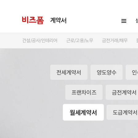
계약서
건설/공사/인테리어
근로/고용/노무
금전거래/채무
양도양수
전세계약서
프랜차이즈
금전계약서
월세계약서
도급계약서