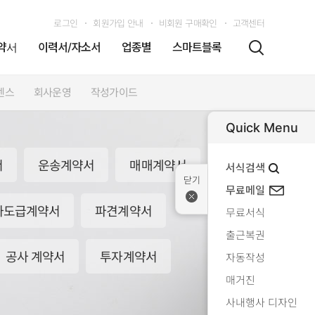
로그인
회원가입 안내
비회원 구매확인
고객센터
약서
이력서/자소서
업종별
스마트블록
센스
회사운영
작성가이드
Quick Menu
서
운송계약서
매매계약서
서식검색
무료메일
하도급계약서
파견계약서
무료서식
출근복권
2026-08-07 00:07
공사 계약서
투자계약서
자동작성
매거진
2026-08-07 04:37
사내행사 디자인