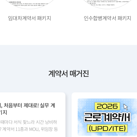
사업양도, 양수계약서(7조항)
임대차계약서 패키지
인수합병계약서 패키지
현장식당 위탁운영계약서
영업권 계약서(양도)
계약서 매거진
[2026년] 표준 근로계약서
, 처음부터 제대로! 실무 계
키지
 때마다 서식 찾느라 시간 낭비하
 계약서 11종과 MOU, 위임장 등
 6종, 총 17종을 한 패키지로 갖