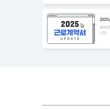
춰보세
202
202
니다.