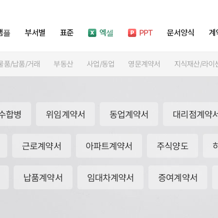
샘플
부서별
표준
엑셀
PPT
문서양식
계
물품/납품/거래
부동산
사업/동업
영문계약서
지식재산/라이
인수합병
위임계약서
동업계약서
대리점계약
근로계약서
아파트계약서
주식양도
영업권 계약서(양도)
납품계약서
임대차계약서
증여계약서
[2026년] 표준 근로계약서